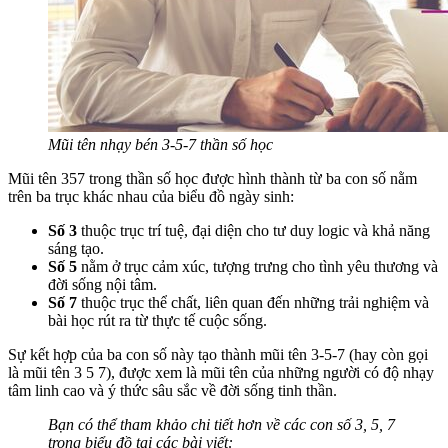
Mũi tên nhạy bén 3-5-7 thần số học
Mũi tên 357 trong thần số học được hình thành từ ba con số nằm
trên ba trục khác nhau của biểu đồ ngày sinh:
Số 3
thuộc trục trí tuệ, đại diện cho tư duy logic và khả năng
sáng tạo.
Số 5
nằm ở trục cảm xúc, tượng trưng cho tình yêu thương và
đời sống nội tâm.
Số 7
thuộc trục thể chất, liên quan đến những trải nghiệm và
bài học rút ra từ thực tế cuộc sống.
Sự kết hợp của ba con số này tạo thành mũi tên 3-5-7 (hay còn gọi
là mũi tên 3 5 7), được xem là mũi tên của những người có độ nhạy
tâm linh cao và ý thức sâu sắc về đời sống tinh thần.
Bạn có thể tham khảo chi tiết hơn về các con số 3, 5, 7
trong biểu đồ tại các bài viết: