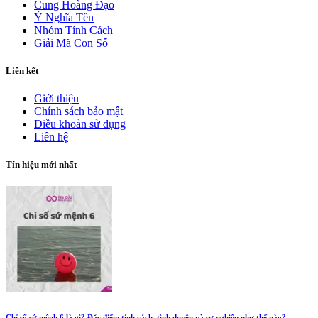
Cung Hoàng Đạo
Ý Nghĩa Tên
Nhóm Tính Cách
Giải Mã Con Số
Liên kết
Giới thiệu
Chính sách bảo mật
Điều khoản sử dụng
Liên hệ
Tín hiệu mới nhất
Chỉ số sứ mệnh 6 là gì? Đặc điểm tính cách, tình duyên và sự nghiệp như thế nào?