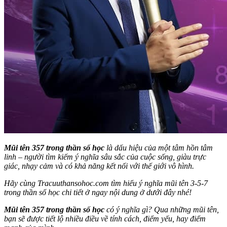
Mũi tên 357 trong thần số học
là dấu hiệu của một tâm hồn tâm
linh – người tìm kiếm ý nghĩa sâu sắc của cuộc sống, giàu trực
giác, nhạy cảm và có khả năng kết nối với thế giới vô hình.
Hãy cùng Tracuuthansohoc.com tìm hiểu ý nghĩa mũi tên 3-5-7
trong thần số học chi tiết ở ngay nội dung ở dưới đây nhé!
Mũi tên 357 trong thần số học
có ý nghĩa gì? Qua những mũi tên,
bạn sẽ được tiết lộ nhiều điều về tính cách, điểm yếu, hay điểm