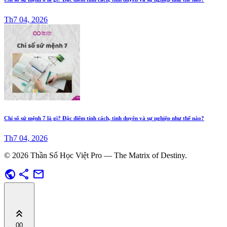
Th7 04, 2026
Chỉ số sứ mệnh 7 là gì? Đặc điểm tính cách, tình duyên và sự nghiệp như thế nào?
Th7 04, 2026
© 2026 Thần Số Học Việt Pro — The Matrix of Destiny.
public
share
mail
keyboard_double_arrow_up
00