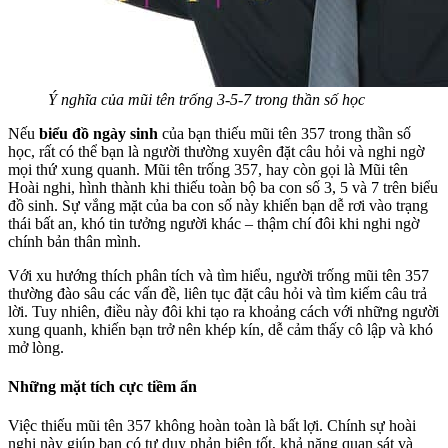
Ý nghĩa của mũi tên trống 3-5-7 trong thần số học
Nếu
biểu đồ ngày sinh
của bạn thiếu mũi tên 357 trong thần số
học, rất có thể bạn là người thường xuyên đặt câu hỏi và nghi ngờ
mọi thứ xung quanh. Mũi tên trống 357, hay còn gọi là Mũi tên
Hoài nghi, hình thành khi thiếu toàn bộ ba con số 3, 5 và 7 trên biểu
đồ sinh. Sự vắng mặt của ba con số này khiến bạn dễ rơi vào trạng
thái bất an, khó tin tưởng người khác – thậm chí đôi khi nghi ngờ
chính bản thân mình.
Với xu hướng thích phân tích và tìm hiểu, người trống mũi tên 357
thường đào sâu các vấn đề, liên tục đặt câu hỏi và tìm kiếm câu trả
lời. Tuy nhiên, điều này đôi khi tạo ra khoảng cách với những người
xung quanh, khiến bạn trở nên khép kín, dễ cảm thấy cô lập và khó
mở lòng.
Những mặt tích cực tiềm ẩn
Việc thiếu mũi tên 357 không hoàn toàn là bất lợi. Chính sự hoài
nghi này giúp bạn có tư duy phản biện tốt, khả năng quan sát và