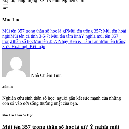
Mật độ năng lượng
13 Phút Nghiên Cứu
subject
Mục Lục
Mũi tên 357 trong thần số học là gì?
Mũi tên trống 357: Mũi tên hoài
nghi
Mũi tên cá tính 3-5-7: Mũi tên tâm linh
Ý nghĩa mũi tên 357
trong thần số học
Mũi tên 357: Nhạy Bén & Tâm Linh
Mũi tên trống
357: Hoài nghi
Kết luận
Nhà Chiêm Tinh
admin
Nghiên cứu sinh thần số học, người gắn kết sức mạnh của những
con số vào đời sống thường nhật của bạn.
Mũi Tên Thần Số Học
Mũi tên 357 trong thần số học là gì? Ý nghĩa mũi