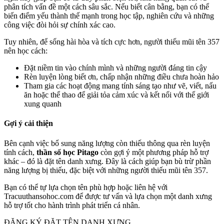
phân tích vấn đề một cách sâu sắc. Nếu biết cân bằng, bạn có thể
biến điểm yếu thành thế mạnh trong học tập, nghiên cứu và những
công việc đòi hỏi sự chính xác cao.
Tuy nhiên, để sống hài hòa và tích cực hơn, người thiếu mũi tên 357
nên học cách:
Đặt niềm tin vào chính mình và những người đáng tin cậy
Rèn luyện lòng biết ơn, chấp nhận những điều chưa hoàn hảo
Tham gia các hoạt động mang tính sáng tạo như vẽ, viết, nấu
ăn hoặc thể thao để giải tỏa cảm xúc và kết nối với thế giới
xung quanh
Gợi ý cải thiện
Bên cạnh việc bổ sung năng lượng còn thiếu thông qua rèn luyện
tính cách,
thần số học Pitago
còn gợi ý một phương pháp hỗ trợ
khác – đó là đặt tên danh xưng. Đây là cách giúp bạn bù trừ phần
năng lượng bị thiếu, đặc biệt với những người thiếu mũi tên 357.
Bạn có thể tự lựa chọn tên phù hợp hoặc liên hệ với
Tracuuthansohoc.com để được tư vấn và lựa chọn một danh xưng
hỗ trợ tốt cho hành trình phát triển cá nhân.
ĐĂNG KÝ ĐẶT TÊN DANH XƯNG