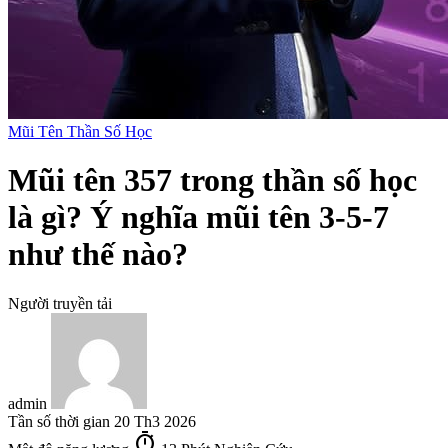
Mũi Tên Thần Số Học
Mũi tên 357 trong thần số học
là gì? Ý nghĩa mũi tên 3-5-7
như thế nào?
Người truyền tải
admin
Tần số thời gian
20 Th3 2026
timer