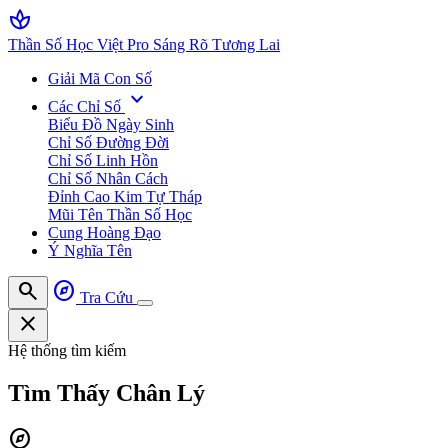
spa
Thần Số Học Việt Pro
Sáng Rõ Tương Lai
Giải Mã Con Số
expand_more
Các Chỉ Số
Biểu Đồ Ngày Sinh
Chỉ Số Đường Đời
Chỉ Số Linh Hồn
Chỉ Số Nhân Cách
Đỉnh Cao Kim Tự Tháp
Mũi Tên Thần Số Học
Cung Hoàng Đạo
Ý Nghĩa Tên
search
explore
Tra Cứu
close
Hệ thống tìm kiếm
Tìm Thấy
Chân Lý
explore