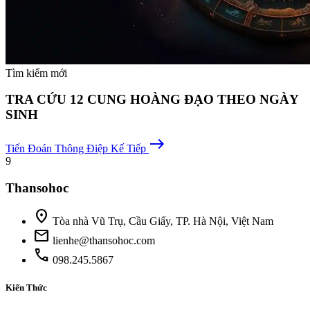
Tìm kiếm mới
TRA CỨU 12 CUNG HOÀNG ĐẠO THEO NGÀY
SINH
east
Tiến Đoán
Thông Điệp Kế Tiếp
9
Thansohoc
location_on
Tòa nhà Vũ Trụ, Cầu Giấy, TP. Hà Nội, Việt Nam
mail
lienhe@thansohoc.com
phone
098.245.5867
Kiến Thức