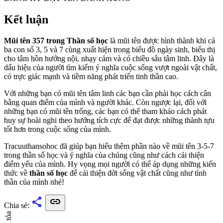
Kết luận
Mũi tên 357 trong Thần số học
là mũi tên được hình thành khi cả
ba con số 3, 5 và 7 cùng xuất hiện trong biểu đồ ngày sinh, biểu thị
cho tâm hồn hướng nội, nhạy cảm và có chiều sâu tâm linh. Đây là
dấu hiệu của người tìm kiếm ý nghĩa cuộc sống vượt ngoài vật chất,
có trực giác mạnh và tiềm năng phát triển tinh thần cao.
Với những bạn có mũi tên tâm linh các bạn cần phải học cách cân
bằng quan điểm của mình và người khác. Còn ngược lại, đối với
những bạn có mũi tên trống, các bạn có thể tham khảo cách phát
huy sự hoài nghi theo hướng tích cực để đạt được những thành tựu
tốt hơn trong cuộc sống của mình.
Tracuuthansohoc đã giúp bạn hiểu thêm phần nào về mũi tên 3-5-7
trong thần số học và ý nghĩa của chúng cũng như cách cải thiện
điểm yếu của mình. Hy vọng mọi người có thể áp dụng những kiến
thức về
thần số học
để cải thiện đời sống vật chất cũng như tình
thần của mình nhé!
share
link
Chia sẻ:
Lan tỏa