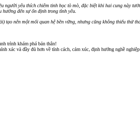
 người yêu thích chiêm tinh học tò mò, đặc biệt khi hai cung này tưở
 hướng đến sự ổn định trong tình yêu.
i) tạo nên một mối quan hệ bền vững, nhưng cũng không thiếu thử thá
h trình khám phá bản thân!
chính xác và đầy đủ hơn về tính cách, cảm xúc, định hướng nghề nghiệp 