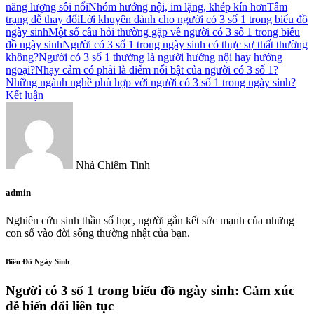
năng lượng sôi nổi
Nhóm hướng nội, im lặng, khép kín hơn
Tâm
trạng dễ thay đổi
Lời khuyên dành cho người có 3 số 1 trong biểu đồ
ngày sinh
Một số câu hỏi thường gặp về người có 3 số 1 trong biểu
đồ ngày sinh
Người có 3 số 1 trong ngày sinh có thực sự thất thường
không?
Người có 3 số 1 thường là người hướng nội hay hướng
ngoại?
Nhạy cảm có phải là điểm nổi bật của người có 3 số 1?
Những ngành nghề phù hợp với người có 3 số 1 trong ngày sinh?
Kết luận
Nhà Chiêm Tinh
admin
Nghiên cứu sinh thần số học, người gắn kết sức mạnh của những
con số vào đời sống thường nhật của bạn.
Biểu Đồ Ngày Sinh
Người có 3 số 1 trong biểu đồ ngày sinh: Cảm xúc
dễ biến đổi liên tục