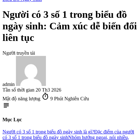
Người có 3 số 1 trong biểu đồ
ngày sinh: Cảm xúc dễ biến đổi
liên tục
Người truyền tải
admin
Tần số thời gian
20 Th3 2026
timer
Mật độ năng lượng
9 Phút Nghiên Cứu
subject
Mục Lục
Người có 3 số 1 trong biểu đồ ngày sinh là gì?
Đặc điểm của người
có 3 số 1 trong biểu đồ ngày sinh
Nhóm hướng ngoại, nói nhiều,