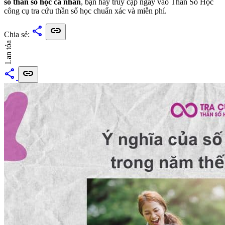
số thần số học cá nhân
, bạn hãy truy cập ngay vào Thần Số Học
công cụ tra cứu thần số học chuẩn xác và miễn phí.
share
link
Chia sẻ:
Lan tỏa
share
link