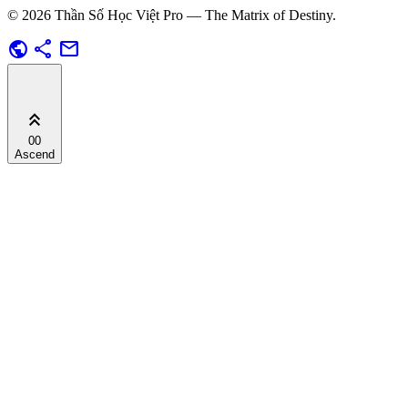
© 2026 Thần Số Học Việt Pro — The Matrix of Destiny.
public
share
mail
keyboard_double_arrow_up
00
Ascend