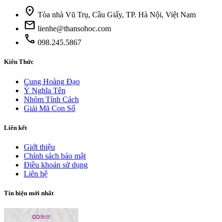
location_on
Tòa nhà Vũ Trụ, Cầu Giấy, TP. Hà Nội, Việt Nam
mail
lienhe@thansohoc.com
phone
098.245.5867
Kiến Thức
Cung Hoàng Đạo
Ý Nghĩa Tên
Nhóm Tính Cách
Giải Mã Con Số
Liên kết
Giới thiệu
Chính sách bảo mật
Điều khoản sử dụng
Liên hệ
Tín hiệu mới nhất