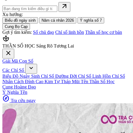
arrow_outward
Xu hướng:
Biểu đồ ngày sinh
Năm cá nhân 2026
Ý nghĩa số 7
Cung Bọ Cạp
Gợi ý tìm kiếm:
Số chủ đạo
Chỉ số linh hồn
Thần số học cơ bản
spa
THẦN SỐ HỌC
Sáng Rõ Tương Lai
close
Giải Mã Con Số
expand_more
Các Chỉ Số
Biểu Đồ Ngày Sinh
Chỉ Số Đường Đời
Chỉ Số Linh Hồn
Chỉ Số
Nhân Cách
Đỉnh Cao Kim Tự Tháp
Mũi Tên Thần Số Học
Cung Hoàng Đạo
Ý Nghĩa Tên
explore
Tra cứu ngay