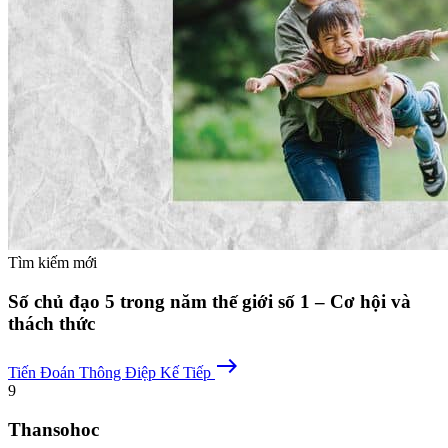
Tìm kiếm mới
Số chủ đạo 5 trong năm thế giới số 1 – Cơ hội và
thách thức
east
Tiến Đoán
Thông Điệp Kế Tiếp
9
Thansohoc