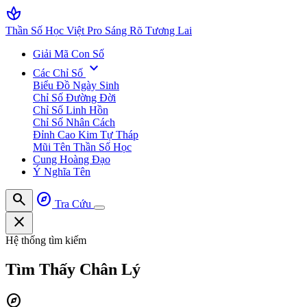
spa
Thần Số Học Việt Pro
Sáng Rõ Tương Lai
Giải Mã Con Số
expand_more
Các Chỉ Số
Biểu Đồ Ngày Sinh
Chỉ Số Đường Đời
Chỉ Số Linh Hồn
Chỉ Số Nhân Cách
Đỉnh Cao Kim Tự Tháp
Mũi Tên Thần Số Học
Cung Hoàng Đạo
Ý Nghĩa Tên
search
explore
Tra Cứu
close
Hệ thống tìm kiếm
Tìm Thấy
Chân Lý
explore