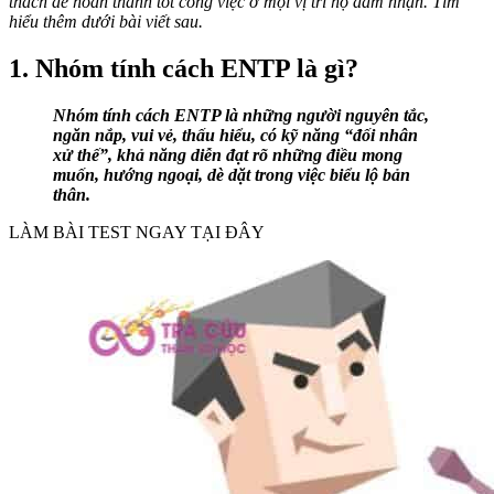
thách để hoàn thành tốt công việc ở mọi vị trí họ đảm nhận. Tìm
hiểu thêm dưới bài viết sau.
1. Nhóm tính cách ENTP là gì?
Nhóm tính cách ENTP là những người nguyên tắc,
ngăn nắp, vui vẻ, thấu hiểu, có kỹ năng “đối nhân
xử thế”, khả năng diễn đạt rõ những điều mong
muốn, hướng ngoại, dè dặt trong việc biểu lộ bản
thân.
LÀM BÀI TEST NGAY TẠI ĐÂY