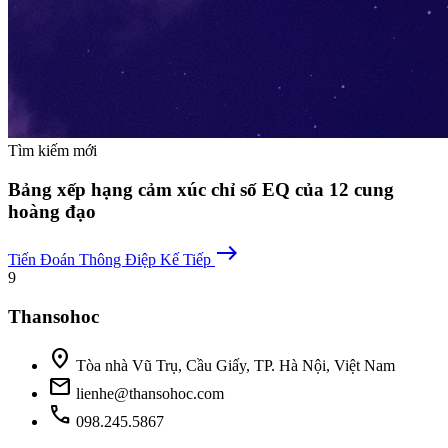
Tìm kiếm mới
Bảng xếp hạng cảm xúc chỉ số EQ của 12 cung
hoàng đạo
east
Tiến Đoán
Thông Điệp Kế Tiếp
9
Thansohoc
location_on
Tòa nhà Vũ Trụ, Cầu Giấy, TP. Hà Nội, Việt Nam
mail
lienhe@thansohoc.com
phone
098.245.5867