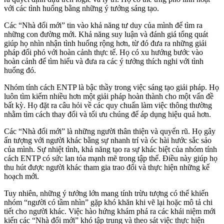
với các tình huống bằng những ý tưởng sáng tạo.
Các “Nhà đổi mới” tin vào khả năng tư duy của mình để tìm ra
những con đường mới. Khả năng suy luận và đánh giá tổng quát
giúp họ nhìn nhận tình huống rộng hơn, từ đó đưa ra những giải
pháp đối phó với hoàn cảnh thực tế. Họ có xu hướng bước vào
hoàn cảnh để tìm hiểu và đưa ra các ý tưởng thích nghi với tình
huống đó.
Nhóm tính cách ENTP là bậc thầy trong việc sáng tạo giải pháp. Họ
luôn tìm kiếm nhiều hơn một giải pháp hoàn thành cho một vấn đề
bất kỳ. Họ đặt ra câu hỏi về các quy chuẩn làm việc thông thường
nhằm tìm cách thay đổi và tối ưu chúng để áp dụng hiệu quả hơn.
Các “Nhà đổi mới” là những người thân thiện và quyến rũ. Họ gây
ấn tượng với người khác bằng sự nhanh trí và óc hài hước sắc sảo
của mình. Sự nhiệt tình, khả năng tạo ra sự khác biệt của nhóm tính
cách ENTP có sức lan tỏa mạnh mẽ trong tập thể. Điều này giúp họ
thu hút được người khác tham gia trao đổi và thực hiện những kế
hoạch mới.
Tuy nhiên, những ý tưởng lớn mang tính trừu tượng có thể khiến
nhóm “người có tầm nhìn” gặp khó khăn khi vẽ lại hoặc mô tả chi
tiết cho người khác. Việc hào hứng khám phá ra các khái niệm mới
kiến các “Nhà đổi mới” khó tập trung và theo sát việc thực hiện