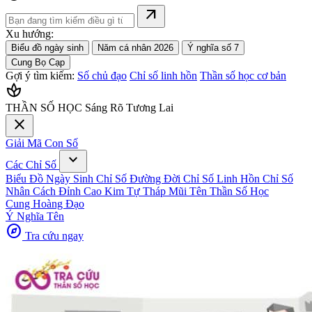
arrow_outward
Xu hướng:
Biểu đồ ngày sinh
Năm cá nhân 2026
Ý nghĩa số 7
Cung Bọ Cạp
Gợi ý tìm kiếm:
Số chủ đạo
Chỉ số linh hồn
Thần số học cơ bản
spa
THẦN SỐ HỌC
Sáng Rõ Tương Lai
close
Giải Mã Con Số
expand_more
Các Chỉ Số
Biểu Đồ Ngày Sinh
Chỉ Số Đường Đời
Chỉ Số Linh Hồn
Chỉ Số
Nhân Cách
Đỉnh Cao Kim Tự Tháp
Mũi Tên Thần Số Học
Cung Hoàng Đạo
Ý Nghĩa Tên
explore
Tra cứu ngay