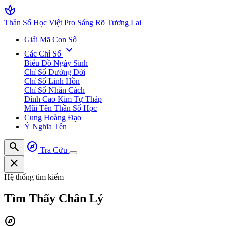
spa
Thần Số Học Việt Pro
Sáng Rõ Tương Lai
Giải Mã Con Số
expand_more
Các Chỉ Số
Biểu Đồ Ngày Sinh
Chỉ Số Đường Đời
Chỉ Số Linh Hồn
Chỉ Số Nhân Cách
Đỉnh Cao Kim Tự Tháp
Mũi Tên Thần Số Học
Cung Hoàng Đạo
Ý Nghĩa Tên
search
explore
Tra Cứu
close
Hệ thống tìm kiếm
Tìm Thấy
Chân Lý
explore