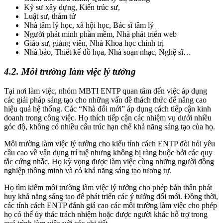
Kỹ sư xây dựng, Kiến trúc sư,
Luật sư, thám tử
Nhà tâm lý học, xã hội học, Bác sĩ tâm lý
Người phát minh phần mềm, Nhà phát triển web
Giáo sư, giảng viên, Nhà Khoa học chính trị
Nhà báo, Thiết kế đồ họa, Nhà soạn nhạc, Nghệ sĩ…
4.2. Môi trường làm việc lý tưởng
Tại nơi làm việc, nhóm MBTI ENTP quan tâm đến việc áp dụng
các giải pháp sáng tạo cho những vấn đề thách thức để nâng cao
hiệu quả hệ thống. Các “Nhà đổi mới” áp dụng cách tiếp cận kinh
doanh trong công việc. Họ thích tiếp cận các nhiệm vụ dưới nhiều
góc độ, không có nhiều cấu trúc hạn chế khả năng sáng tạo của họ.
Môi trường làm việc lý tưởng cho kiểu tính cách ENTP đòi hỏi yêu
cầu cao về vận dụng trí tuệ nhưng không bị ràng buộc bởi các quy
tắc cứng nhắc. Họ kỳ vọng được làm việc cùng những người đồng
nghiệp thông minh và có khả năng sáng tạo tương tự.
Họ tìm kiếm môi trường làm việc lý tưởng cho phép bản thân phát
huy khả năng sáng tạo để phát triển các ý tưởng đổi mới. Đồng thời,
các tính cách ENTP đánh giá cao các môi trường làm việc cho phép
họ có thể ủy thác trách nhiệm hoặc được người khác hỗ trợ trong