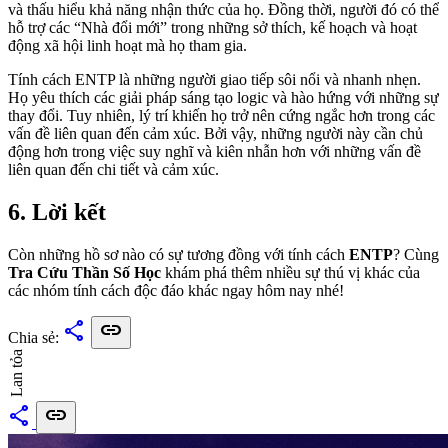
và thấu hiểu khả năng nhận thức của họ. Đồng thời, người đó có thể
hỗ trợ các “Nhà đổi mới” trong những sở thích, kế hoạch và hoạt
động xã hội linh hoạt mà họ tham gia.
Tính cách ENTP là những người giao tiếp sôi nổi và nhanh nhẹn.
Họ yêu thích các giải pháp sáng tạo logic và hào hứng với những sự
thay đổi. Tuy nhiên, lý trí khiến họ trở nên cứng ngắc hơn trong các
vấn đề liên quan đến cảm xúc. Bởi vậy, những người này cần chủ
động hơn trong việc suy nghĩ và kiên nhẫn hơn với những vấn đề
liên quan đến chi tiết và cảm xúc.
6. Lời kết
Còn những hồ sơ nào có sự tương đồng với tính cách
ENTP
? Cùng
Tra Cứu Thần Số Học
khám phá thêm nhiều sự thú vị khác của
các nhóm tính cách độc đáo khác ngay hôm nay nhé!
share
link
Chia sẻ:
Lan tỏa
share
link