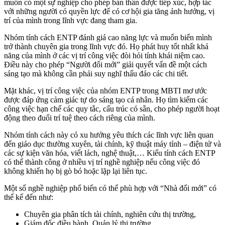
muốn có một sự nghiệp cho phép bản thân được tiếp xúc, hợp tác
với những người có quyền lực để có cơ hội gia tăng ảnh hưởng, vị
trí của mình trong lĩnh vực đang tham gia.
Nhóm tính cách ENTP đánh giá cao năng lực và muốn biến mình
trở thành chuyên gia trong lĩnh vực đó. Họ phát huy tốt nhất khả
năng của mình ở các vị trí công việc đòi hỏi tính khái niệm cao.
Điều này cho phép “Người đổi mới” giải quyết vấn đề một cách
sáng tạo mà không cần phải suy nghĩ thấu đáo các chi tiết.
Mặt khác, vị trí công việc của nhóm ENTP trong MBTI mơ ước
được đáp ứng cảm giác tự do sáng tạo cá nhân. Họ tìm kiếm các
công việc hạn chế các quy tắc, cấu trúc có sẵn, cho phép người hoạt
động theo đuổi trí tuệ theo cách riêng của mình.
Nhóm tính cách này có xu hướng yêu thích các lĩnh vực liên quan
đến giáo dục thường xuyên, tài chính, kỹ thuật máy tính – điện tử và
các sự kiện văn hóa, viết lách, nghệ thuật,… Kiểu tính cách ENTP
có thể thành công ở nhiều vị trí nghề nghiệp nếu công việc đó
không khiến họ bị gò bó hoặc lặp lại liên tục.
Một số nghề nghiệp phổ biến có thể phù hợp với “Nhà đổi mới” có
thể kể đến như:
Chuyên gia phân tích tài chính, nghiên cứu thị trường,
Giám đốc điều hành, Quản lý thị trường