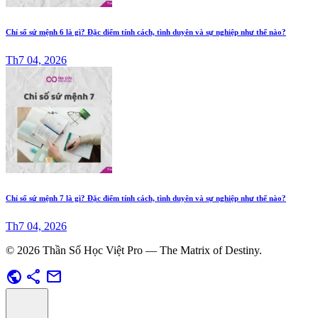
Chỉ số sứ mệnh 6 là gì? Đặc điểm tính cách, tình duyên và sự nghiệp như thế nào?
Th7 04, 2026
Chỉ số sứ mệnh 7 là gì? Đặc điểm tính cách, tình duyên và sự nghiệp như thế nào?
Th7 04, 2026
© 2026 Thần Số Học Việt Pro — The Matrix of Destiny.
public
share
mail