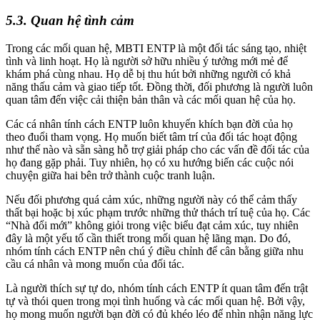
5.3. Quan hệ tình cảm
Trong các mối quan hệ, MBTI ENTP là một đối tác sáng tạo, nhiệt
tình và linh hoạt. Họ là người sở hữu nhiều ý tưởng mới mẻ để
khám phá cùng nhau. Họ dễ bị thu hút bởi những người có khả
năng thấu cảm và giao tiếp tốt. Đồng thời, đối phương là người luôn
quan tâm đến việc cải thiện bản thân và các mối quan hệ của họ.
Các cá nhân tính cách ENTP luôn khuyến khích bạn đời của họ
theo đuổi tham vọng. Họ muốn biết tâm trí của đối tác hoạt động
như thế nào và sẵn sàng hỗ trợ giải pháp cho các vấn đề đối tác của
họ đang gặp phải. Tuy nhiên, họ có xu hướng biến các cuộc nói
chuyện giữa hai bên trở thành cuộc tranh luận.
Nếu đối phương quá cảm xúc, những người này có thể cảm thấy
thất bại hoặc bị xúc phạm trước những thử thách trí tuệ của họ. Các
“Nhà đổi mới” không giỏi trong việc biểu đạt cảm xúc, tuy nhiên
đây là một yếu tố cần thiết trong mối quan hệ lãng mạn. Do đó,
nhóm tính cách ENTP nên chú ý điều chỉnh để cân bằng giữa nhu
cầu cá nhân và mong muốn của đối tác.
Là người thích sự tự do, nhóm tính cách ENTP ít quan tâm đến trật
tự và thói quen trong mọi tình huống và các mối quan hệ. Bởi vậy,
họ mong muốn người bạn đời có đủ khéo léo để nhìn nhận năng lực