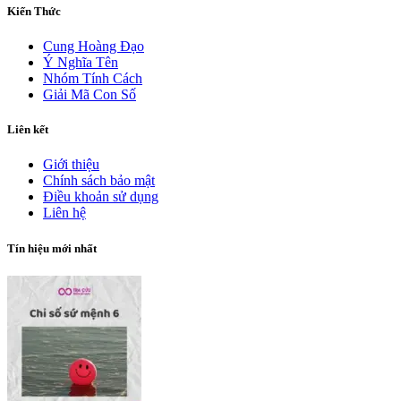
Kiến Thức
Cung Hoàng Đạo
Ý Nghĩa Tên
Nhóm Tính Cách
Giải Mã Con Số
Liên kết
Giới thiệu
Chính sách bảo mật
Điều khoản sử dụng
Liên hệ
Tín hiệu mới nhất