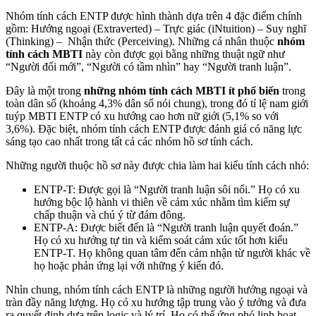
Nhóm tính cách ENTP được hình thành dựa trên 4 đặc điểm chính
gồm: Hướng ngoại (Extraverted) – Trực giác (iNtuition) – Suy nghĩ
(Thinking) – Nhận thức (Perceiving). Những cá nhân thuộc
nhóm
tính cách MBTI
này còn được gọi bằng những thuật ngữ như
“Người đổi mới”, “Người có tầm nhìn” hay “Người tranh luận”.
Đây là một trong
những nhóm tính cách MBTI ít phổ biến
trong
toàn dân số (khoảng 4,3% dân số nói chung), trong đó tỉ lệ nam giới
tuýp MBTI ENTP có xu hướng cao hơn nữ giới (5,1% so với
3,6%). Đặc biệt, nhóm tính cách ENTP được đánh giá có năng lực
sáng tạo cao nhất trong tất cả các nhóm hồ sơ tính cách.
Những người thuộc hồ sơ này được chia làm hai kiểu tính cách nhỏ:
ENTP-T: Được gọi là “Người tranh luận sôi nổi.” Họ có xu
hướng bộc lộ hành vi thiên về cảm xúc nhằm tìm kiếm sự
chấp thuận và chú ý từ đám đông.
ENTP-A: Được biết đến là “Người tranh luận quyết đoán.”
Họ có xu hướng tự tin và kiểm soát cảm xúc tốt hơn kiểu
ENTP-T. Họ không quan tâm đến cảm nhận từ người khác về
họ hoặc phản ứng lại với những ý kiến đó.
Nhìn chung, nhóm tính cách ENTP là những người hướng ngoại và
tràn đầy năng lượng. Họ có xu hướng tập trung vào ý tưởng và đưa
ra quyết định dựa trên logic và lý trí. Họ có thể ứng phó linh hoạt