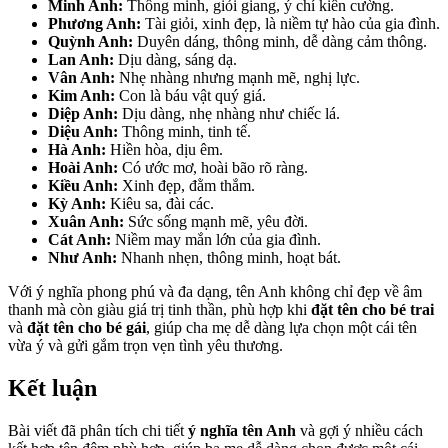
Minh Anh:
Thông minh, giỏi giang, ý chí kiên cường.
Phương Anh:
Tài giỏi, xinh đẹp, là niềm tự hào của gia đình.
Quỳnh Anh:
Duyên dáng, thông minh, dễ dàng cảm thông.
Lan Anh:
Dịu dàng, sáng dạ.
Vân Anh:
Nhẹ nhàng nhưng mạnh mẽ, nghị lực.
Kim Anh:
Con là báu vật quý giá.
Diệp Anh:
Dịu dàng, nhẹ nhàng như chiếc lá.
Diệu Anh:
Thông minh, tinh tế.
Hà Anh:
Hiền hòa, dịu êm.
Hoài Anh:
Có ước mơ, hoài bão rõ ràng.
Kiều Anh:
Xinh đẹp, đằm thắm.
Kỳ Anh:
Kiêu sa, đài các.
Xuân Anh:
Sức sống mạnh mẽ, yêu đời.
Cát Anh:
Niềm may mắn lớn của gia đình.
Như Anh:
Nhanh nhẹn, thông minh, hoạt bát.
Với ý nghĩa phong phú và đa dạng, tên Anh không chỉ đẹp về âm
thanh mà còn giàu giá trị tinh thần, phù hợp khi
đặt tên cho bé trai
và
đặt tên cho bé gái
, giúp cha mẹ dễ dàng lựa chọn một cái tên
vừa ý và gửi gắm trọn vẹn tình yêu thương.
Kết luận
Bài viết đã phân tích chi tiết
ý nghĩa tên Anh
và gợi ý nhiều cách