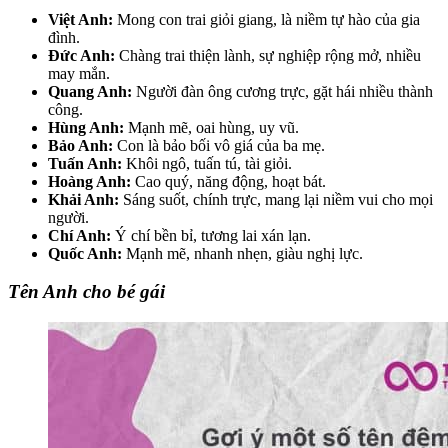
Việt Anh:
Mong con trai giỏi giang, là niềm tự hào của gia
đình.
Đức Anh:
Chàng trai thiện lành, sự nghiệp rộng mở, nhiều
may mắn.
Quang Anh:
Người đàn ông cương trực, gặt hái nhiều thành
công.
Hùng Anh:
Mạnh mẽ, oai hùng, uy vũ.
Bảo Anh:
Con là bảo bối vô giá của ba mẹ.
Tuấn Anh:
Khôi ngô, tuấn tú, tài giỏi.
Hoàng Anh:
Cao quý, năng động, hoạt bát.
Khải Anh:
Sáng suốt, chính trực, mang lại niềm vui cho mọi
người.
Chí Anh:
Ý chí bền bỉ, tương lai xán lạn.
Quốc Anh:
Mạnh mẽ, nhanh nhẹn, giàu nghị lực.
Tên Anh cho bé gái