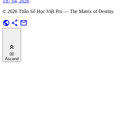
Th7 04, 2026
© 2026 Thần Số Học Việt Pro — The Matrix of Destiny.
public
share
mail
keyboard_double_arrow_up
00
Ascend