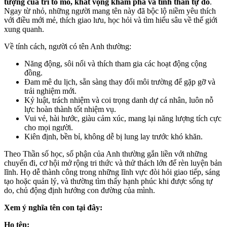
tượng của trí tò mò, khát vọng khám phá và tinh thần tự do
.
Ngay từ nhỏ, những người mang tên này đã bộc lộ niềm yêu thích
với điều mới mẻ, thích giao lưu, học hỏi và tìm hiểu sâu về thế giới
xung quanh.
Về tính cách, người có tên Anh thường:
Năng động, sôi nổi và thích tham gia các hoạt động cộng
đồng.
Đam mê du lịch, sẵn sàng thay đổi môi trường để gặp gỡ và
trải nghiệm mới.
Kỷ luật, trách nhiệm và coi trọng danh dự cá nhân, luôn nỗ
lực hoàn thành tốt nhiệm vụ.
Vui vẻ, hài hước, giàu cảm xúc, mang lại năng lượng tích cực
cho mọi người.
Kiên định, bền bỉ, không dễ bị lung lay trước khó khăn.
Theo Thần số học, số phận của Anh thường gắn liền với những
chuyến đi, cơ hội mở rộng tri thức và thử thách lớn để rèn luyện bản
lĩnh. Họ dễ thành công trong những lĩnh vực đòi hỏi giao tiếp, sáng
tạo hoặc quản lý, và thường tìm thấy hạnh phúc khi được sống tự
do, chủ động định hướng con đường của mình.
Xem ý nghĩa tên con tại đây:
Họ tên: