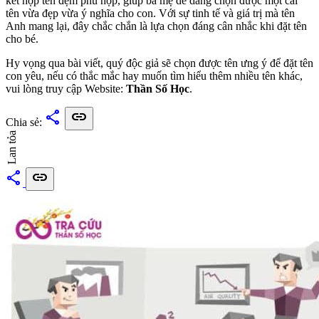
kết hợp tên đệm phù hợp, giúp ba mẹ dễ dàng chọn được một cái
tên vừa đẹp vừa ý nghĩa cho con. Với sự tinh tế và giá trị mà tên
Anh mang lại, đây chắc chắn là lựa chọn đáng cân nhắc khi đặt tên
cho bé.
Hy vọng qua bài viết, quý độc giả sẽ chọn được tên ưng ý để đặt tên
con yêu, nếu có thắc mắc hay muốn tìm hiểu thêm nhiều tên khác,
vui lòng truy cập Website:
Thần Số Học
.
share
link
Chia sẻ:
Lan tỏa
share
link