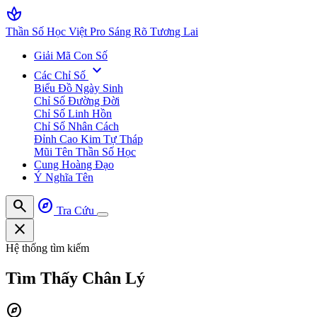
spa
Thần Số Học Việt Pro
Sáng Rõ Tương Lai
Giải Mã Con Số
expand_more
Các Chỉ Số
Biểu Đồ Ngày Sinh
Chỉ Số Đường Đời
Chỉ Số Linh Hồn
Chỉ Số Nhân Cách
Đỉnh Cao Kim Tự Tháp
Mũi Tên Thần Số Học
Cung Hoàng Đạo
Ý Nghĩa Tên
search
explore
Tra Cứu
close
Hệ thống tìm kiếm
Tìm Thấy
Chân Lý
explore