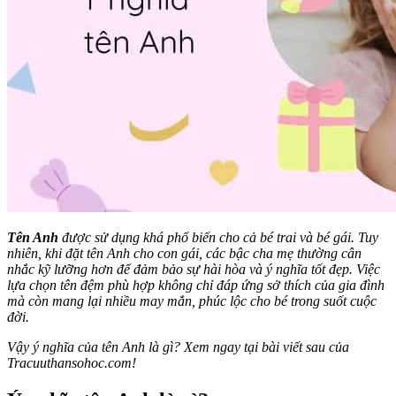
Tên Anh
được sử dụng khá phổ biến cho cả bé trai và bé gái. Tuy
nhiên, khi đặt tên Anh cho con gái, các bậc cha mẹ thường cân
nhắc kỹ lưỡng hơn để đảm bảo sự hài hòa và ý nghĩa tốt đẹp. Việc
lựa chọn tên đệm phù hợp không chỉ đáp ứng sở thích của gia đình
mà còn mang lại nhiều may mắn, phúc lộc cho bé trong suốt cuộc
đời.
Vậy ý nghĩa của tên Anh là gì? Xem ngay tại bài viết sau của
Tracuuthansohoc.com!