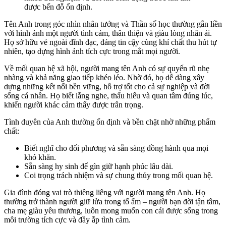
được bến đỗ ổn định.
Tên Anh trong góc nhìn nhân tướng và Thần số học thường gắn liền
với hình ảnh một người tình cảm, thân thiện và giàu lòng nhân ái.
Họ sở hữu vẻ ngoài đĩnh đạc, đáng tin cậy cùng khí chất thu hút tự
nhiên, tạo dựng hình ảnh tích cực trong mắt mọi người.
Về mối quan hệ xã hội, người mang tên Anh có sự quyến rũ nhẹ
nhàng và khả năng giao tiếp khéo léo. Nhờ đó, họ dễ dàng xây
dựng những kết nối bền vững, hỗ trợ tốt cho cả sự nghiệp và đời
sống cá nhân. Họ biết lắng nghe, thấu hiểu và quan tâm đúng lúc,
khiến người khác cảm thấy được trân trọng.
Tình duyên của Anh thường ổn định và bền chặt nhờ những phẩm
chất:
Biết nghĩ cho đối phương và sẵn sàng đồng hành qua mọi
khó khăn.
Sẵn sàng hy sinh để gìn giữ hạnh phúc lâu dài.
Coi trọng trách nhiệm và sự chung thủy trong mối quan hệ.
Gia đình đóng vai trò thiêng liêng với người mang tên Anh. Họ
thường trở thành người giữ lửa trong tổ ấm – người bạn đời tận tâm,
cha mẹ giàu yêu thương, luôn mong muốn con cái được sống trong
môi trường tích cực và đầy ắp tình cảm.