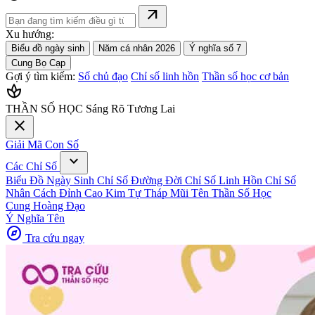
arrow_outward
Xu hướng:
Biểu đồ ngày sinh
Năm cá nhân 2026
Ý nghĩa số 7
Cung Bọ Cạp
Gợi ý tìm kiếm:
Số chủ đạo
Chỉ số linh hồn
Thần số học cơ bản
spa
THẦN SỐ HỌC
Sáng Rõ Tương Lai
close
Giải Mã Con Số
expand_more
Các Chỉ Số
Biểu Đồ Ngày Sinh
Chỉ Số Đường Đời
Chỉ Số Linh Hồn
Chỉ Số
Nhân Cách
Đỉnh Cao Kim Tự Tháp
Mũi Tên Thần Số Học
Cung Hoàng Đạo
Ý Nghĩa Tên
explore
Tra cứu ngay