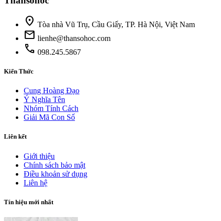
Thansohoc
location_on
Tòa nhà Vũ Trụ, Cầu Giấy, TP. Hà Nội, Việt Nam
mail
lienhe@thansohoc.com
phone
098.245.5867
Kiến Thức
Cung Hoàng Đạo
Ý Nghĩa Tên
Nhóm Tính Cách
Giải Mã Con Số
Liên kết
Giới thiệu
Chính sách bảo mật
Điều khoản sử dụng
Liên hệ
Tín hiệu mới nhất