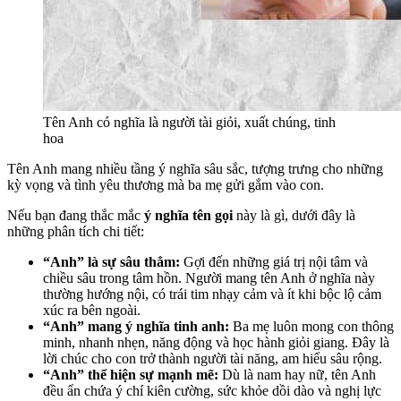
Tên Anh có nghĩa là người tài giỏi, xuất chúng, tinh
hoa
Tên Anh mang nhiều tầng ý nghĩa sâu sắc, tượng trưng cho những
kỳ vọng và tình yêu thương mà ba mẹ gửi gắm vào con.
Nếu bạn đang thắc mắc
ý nghĩa tên gọi
này là gì, dưới đây là
những phân tích chi tiết:
“Anh” là sự sâu thẳm:
Gợi đến những giá trị nội tâm và
chiều sâu trong tâm hồn. Người mang tên Anh ở nghĩa này
thường hướng nội, có trái tim nhạy cảm và ít khi bộc lộ cảm
xúc ra bên ngoài.
“Anh” mang ý nghĩa tinh anh:
Ba mẹ luôn mong con thông
minh, nhanh nhẹn, năng động và học hành giỏi giang. Đây là
lời chúc cho con trở thành người tài năng, am hiểu sâu rộng.
“Anh” thể hiện sự mạnh mẽ:
Dù là nam hay nữ, tên Anh
đều ẩn chứa ý chí kiên cường, sức khỏe dồi dào và nghị lực