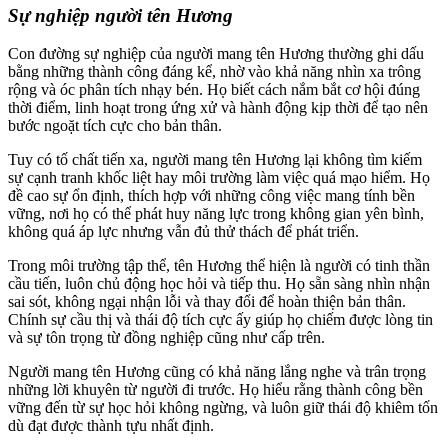
Sự nghiệp người tên Hương
Con đường sự nghiệp của người mang tên Hương thường ghi dấu
bằng những thành công đáng kể, nhờ vào khả năng nhìn xa trông
rộng và óc phân tích nhạy bén. Họ biết cách nắm bắt cơ hội đúng
thời điểm, linh hoạt trong ứng xử và hành động kịp thời để tạo nên
bước ngoặt tích cực cho bản thân.
Tuy có tố chất tiến xa, người mang tên Hương lại không tìm kiếm
sự cạnh tranh khốc liệt hay môi trường làm việc quá mạo hiểm. Họ
đề cao sự ổn định, thích hợp với những công việc mang tính bền
vững, nơi họ có thể phát huy năng lực trong không gian yên bình,
không quá áp lực nhưng vẫn đủ thử thách để phát triển.
Trong môi trường tập thể, tên Hương thể hiện là người có tinh thần
cầu tiến, luôn chủ động học hỏi và tiếp thu. Họ sẵn sàng nhìn nhận
sai sót, không ngại nhận lỗi và thay đổi để hoàn thiện bản thân.
Chính sự cầu thị và thái độ tích cực ấy giúp họ chiếm được lòng tin
và sự tôn trọng từ đồng nghiệp cũng như cấp trên.
Người mang tên Hương cũng có khả năng lắng nghe và trân trọng
những lời khuyên từ người đi trước. Họ hiểu rằng thành công bền
vững đến từ sự học hỏi không ngừng, và luôn giữ thái độ khiêm tốn
dù đạt được thành tựu nhất định.