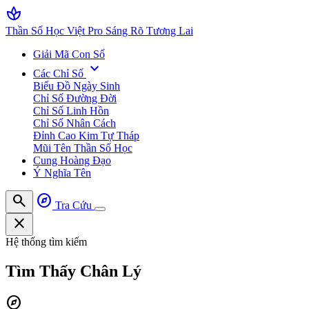
spa
Thần Số Học Việt Pro
Sáng Rõ Tương Lai
Giải Mã Con Số
expand_more
Các Chỉ Số
Biểu Đồ Ngày Sinh
Chỉ Số Đường Đời
Chỉ Số Linh Hồn
Chỉ Số Nhân Cách
Đỉnh Cao Kim Tự Tháp
Mũi Tên Thần Số Học
Cung Hoàng Đạo
Ý Nghĩa Tên
search
explore
Tra Cứu
close
Hệ thống tìm kiếm
Tìm Thấy
Chân Lý
explore