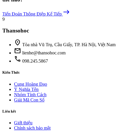
east
Tiến Đoán
Thông Điệp Kế Tiếp
9
Thansohoc
location_on
Tòa nhà Vũ Trụ, Cầu Giấy, TP. Hà Nội, Việt Nam
mail
lienhe@thansohoc.com
phone
098.245.5867
Kiến Thức
Cung Hoàng Đạo
Ý Nghĩa Tên
Nhóm Tính Cách
Giải Mã Con Số
Liên kết
Giới thiệu
Chính sách bảo mật