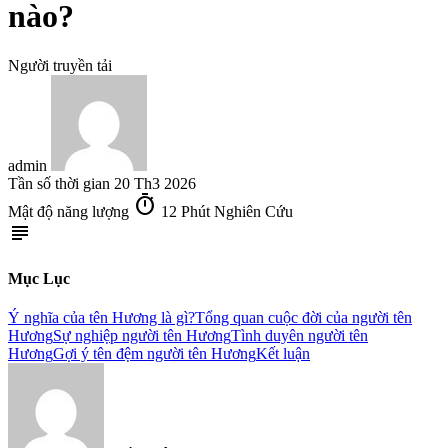
nào?
Người truyền tải
admin
Tần số thời gian
20 Th3 2026
timer
Mật độ năng lượng
12 Phút Nghiên Cứu
subject
Mục Lục
Ý nghĩa của tên Hương là gì?
Tổng quan cuộc đời của người tên
Hương
Sự nghiệp người tên Hương
Tình duyên người tên
Hương
Gợi ý tên đệm người tên Hương
Kết luận