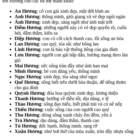
tên Hương cho các ba mẹ tham khảo:
An Hương
: cô con gái xinh đẹp, một đời bình an
Anh Hương
: thông minh, giỏi giang và vẻ đẹp ngút ngàn
Ánh Hương
: xinh đẹp, sáng ngời như ánh mặt trời
Diễm Hương
: những người này có vẻ đẹp quyến rũ, cuốn
hút, đằm thắm, kiêu sa
Diệp Hương
: con có cốt cách thanh cao, lối sống an hòa
Lan Hương
: cao quý, tỏa sắc như bông lan
Linh Hương
: con là báu vật thiêng liêng của gia đình
Lưu Hương
: người con gái hấp dẫn, hương mang theo làn
gió
Mai Hương
: sức sống tràn đầy như ánh ban mai
Minh Hương
: bé con đáng yêu, thông minh
Ngọc Hương
: xinh đẹp, tỏa sáng như ngọc
Quế Hương
: sống biết trên dưới hòa thuận, để tiếng thơm
cho gia đình
Quỳnh Hương
: đóa hoa quỳnh xinh đẹp, lương thiện
Thanh Hương
: hướng về điều tốt, dịu dàng, e lệ
Thảo Hương
: sống đạo hiếu, biết phải trái và có nề nếp
Thiên Hương
: cuộc sống của con người cao quý
Thu Hương
: dòng sông xanh chảy êm đềm, yên ả
Trà Hương
: dịu dàng, đằm thắm, thanh cao
Tú Hương
: đức hạnh, thông minh, rạng rỡ
Xuân Hương
: như hơi thở của mùa xuân, tràn đầy nhựa sống