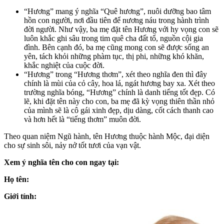
“Hương” mang ý nghĩa “Quê hương”, nuôi dưỡng bao tâm
hồn con người, nơi đầu tiên để nương náu trong hành trình
đời người. Như vậy, ba mẹ đặt tên Hương với hy vọng con sẽ
luôn khắc ghi sâu trong tim quê cha đất tổ, nguồn cội gia
đình. Bên cạnh đó, ba mẹ cũng mong con sẽ được sống an
yên, tách khỏi những phàm tục, thị phi, những khó khăn,
khắc nghiệt của cuộc đời.
“Hương” trong “Hương thơm”, xét theo nghĩa đen thì đây
chính là mùi của cỏ cây, hoa lá, ngát hương bay xa. Xét theo
trường nghĩa bóng, “Hương” chính là danh tiếng tốt đẹp. Có
lẽ, khi đặt tên này cho con, ba mẹ đã kỳ vọng thiên thần nhỏ
của mình sẽ là cô gái xinh đẹp, dịu dàng, cốt cách thanh cao
và hơn hết là “tiếng thơm” muôn đời.
Theo quan niệm Ngũ hành, tên Hương thuộc hành Mộc, đại diện
cho sự sinh sôi, nảy nở tốt tươi của vạn vật.
Xem ý nghĩa tên cho con ngay tại:
Họ tên:
Giới tính: