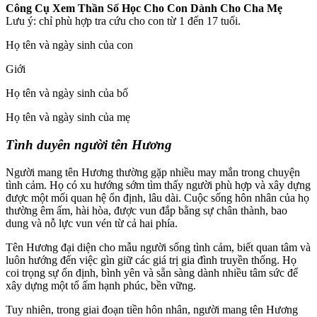
Công Cụ Xem Thần Số Học Cho Con Dành Cho Cha Mẹ
Lưu ý: chỉ phù hợp tra cứu cho con từ 1 đến 17 tuổi.
Họ tên và ngày sinh của con
Giới
Họ tên và ngày sinh của bố
Họ tên và ngày sinh của mẹ
Tình duyên người tên Hương
Người mang tên Hương thường gặp nhiều may mắn trong chuyện
tình cảm. Họ có xu hướng sớm tìm thấy người phù hợp và xây dựng
được một mối quan hệ ổn định, lâu dài. Cuộc sống hôn nhân của họ
thường êm ấm, hài hòa, được vun đắp bằng sự chân thành, bao
dung và nỗ lực vun vén từ cả hai phía.
Tên Hương đại diện cho mẫu người sống tình cảm, biết quan tâm và
luôn hướng đến việc gìn giữ các giá trị gia đình truyền thống. Họ
coi trọng sự ổn định, bình yên và sẵn sàng dành nhiều tâm sức để
xây dựng một tổ ấm hạnh phúc, bền vững.
Tuy nhiên, trong giai đoạn tiền hôn nhân, người mang tên Hương