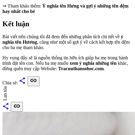
⇒ Tham khảo thêm:
Ý nghĩa tên Hưng và gợi ý những tên đệm
hay nhất cho bé
Kết luận
Bài viết trên chúng tôi đã đem đến những phân tích chi tiết về
ý
nghĩa tên Hương
, cũng như một số gợi ý về cách kết hợp tên đệm
cho ba mẹ tham khảo.
Hy vọng đây sẽ là nguồn thông tin hữu ích giúp ba mẹ trong hành
trình đặt tên con. Nếu ba mẹ muốn
xem ý nghĩa những tên
khác,
đừng quên truy cập Website:
Tracuuthansohoc.com
.
share
link
Chia sẻ:
Lan tỏa
share
link