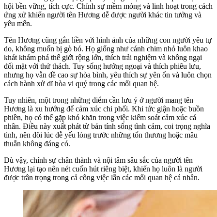
hội bền vững, tích cực. Chính sự mềm mỏng và linh hoạt trong cách
ứng xử khiến người tên Hương dễ được người khác tin tưởng và
yêu mến.
Tên Hương cũng gắn liền với hình ảnh của những con người yêu tự
do, không muốn bị gò bó. Họ giống như cánh chim nhỏ luôn khao
khát khám phá thế giới rộng lớn, thích trải nghiệm và không ngại
đối mặt với thử thách. Tuy sống hướng ngoại và thích phiêu lưu,
nhưng họ vẫn đề cao sự hòa bình, yêu thích sự yên ổn và luôn chọn
cách hành xử dĩ hòa vi quý trong các mối quan hệ.
Tuy nhiên, một trong những điểm cần lưu ý ở người mang tên
Hương là xu hướng để cảm xúc chi phối. Khi tức giận hoặc buồn
phiền, họ có thể gặp khó khăn trong việc kiểm soát cảm xúc cá
nhân. Điều này xuất phát từ bản tính sống tình cảm, coi trọng nghĩa
tình, nên đôi lúc dễ yếu lòng trước những tổn thương hoặc mâu
thuẫn không đáng có.
Dù vậy, chính sự chân thành và nội tâm sâu sắc của người tên
Hương lại tạo nên nét cuốn hút riêng biệt, khiến họ luôn là người
được trân trọng trong cả công việc lẫn các mối quan hệ cá nhân.