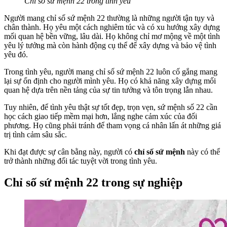
Chỉ số sứ mệnh 22 trong tình yêu
Người mang chỉ số sứ mệnh 22 thường là những người tận tụy và
chân thành. Họ yêu một cách nghiêm túc và có xu hướng xây dựng
mối quan hệ bền vững, lâu dài. Họ không chỉ mơ mộng về một tình
yêu lý tưởng mà còn hành động cụ thể để xây dựng và bảo vệ tình
yêu đó.
Trong tình yêu, người mang chỉ số sứ mệnh 22 luôn cố gắng mang
lại sự ổn định cho người mình yêu. Họ có khả năng xây dựng mối
quan hệ dựa trên nền tảng của sự tin tưởng và tôn trọng lẫn nhau.
Tuy nhiên, để tình yêu thật sự tốt đẹp, trọn vẹn, sứ mệnh số 22 cần
học cách giao tiếp mềm mại hơn, lắng nghe cảm xúc của đối
phương. Họ cũng phải tránh để tham vọng cá nhân lấn át những giá
trị tình cảm sâu sắc.
Khi đạt được sự cân bằng này, người có
chỉ số sứ mệnh
này có thể
trở thành những đối tác tuyệt vời trong tình yêu.
Chỉ số sứ mệnh 22 trong sự nghiệp