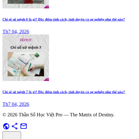
Chỉ số sứ mệnh 6 là gì? Đặc điểm tính cách, tình duyên và sự nghiệp như thế nào?
Th7 04, 2026
Chỉ số sứ mệnh 7 là gì? Đặc điểm tính cách, tình duyên và sự nghiệp như thế nào?
Th7 04, 2026
© 2026 Thần Số Học Việt Pro — The Matrix of Destiny.
public
share
mail