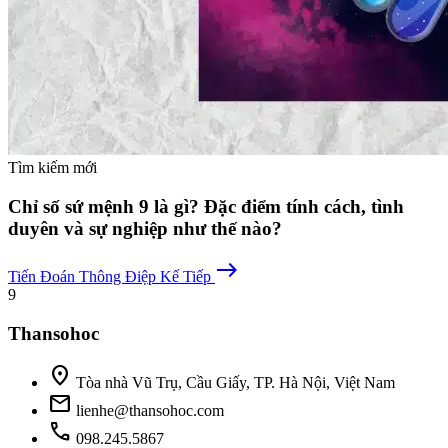
Tìm kiếm mới
Chỉ số sứ mệnh 9 là gì? Đặc điểm tính cách, tình
duyên và sự nghiệp như thế nào?
east
Tiến Đoán
Thông Điệp Kế Tiếp
9
Thansohoc
location_on
Tòa nhà Vũ Trụ, Cầu Giấy, TP. Hà Nội, Việt Nam
mail
lienhe@thansohoc.com
phone
098.245.5867