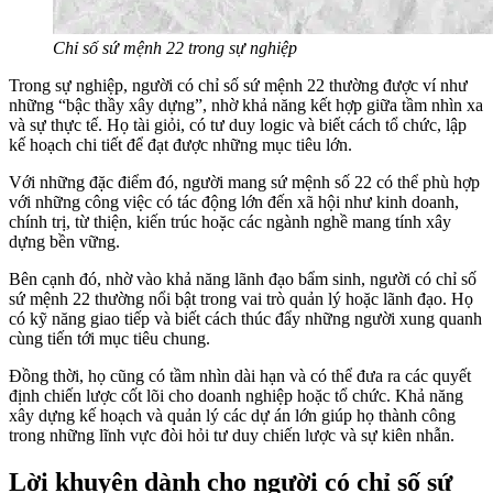
Chỉ số sứ mệnh 22 trong sự nghiệp
Trong sự nghiệp, người có chỉ số sứ mệnh 22 thường được ví như
những “bậc thầy xây dựng”, nhờ khả năng kết hợp giữa tầm nhìn xa
và sự thực tế. Họ tài giỏi, có tư duy logic và biết cách tổ chức, lập
kế hoạch chi tiết để đạt được những mục tiêu lớn.
Với những đặc điểm đó, người mang sứ mệnh số 22 có thể phù hợp
với những công việc có tác động lớn đến xã hội như kinh doanh,
chính trị, từ thiện, kiến trúc hoặc các ngành nghề mang tính xây
dựng bền vững.
Bên cạnh đó, nhờ vào khả năng lãnh đạo bẩm sinh, người có chỉ số
sứ mệnh 22 thường nổi bật trong vai trò quản lý hoặc lãnh đạo. Họ
có kỹ năng giao tiếp và biết cách thúc đẩy những người xung quanh
cùng tiến tới mục tiêu chung.
Đồng thời, họ cũng có tầm nhìn dài hạn và có thể đưa ra các quyết
định chiến lược cốt lõi cho doanh nghiệp hoặc tổ chức. Khả năng
xây dựng kế hoạch và quản lý các dự án lớn giúp họ thành công
trong những lĩnh vực đòi hỏi tư duy chiến lược và sự kiên nhẫn.
Lời khuyên dành cho người có chỉ số sứ