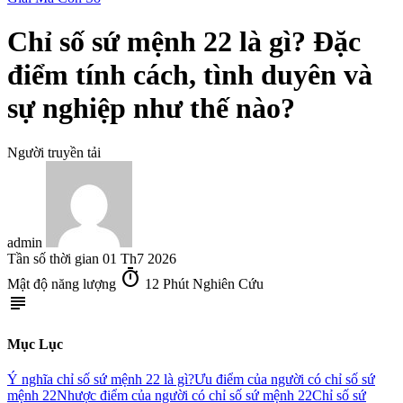
Chỉ số sứ mệnh 22 là gì? Đặc
điểm tính cách, tình duyên và
sự nghiệp như thế nào?
Người truyền tải
admin
Tần số thời gian
01 Th7 2026
timer
Mật độ năng lượng
12 Phút Nghiên Cứu
subject
Mục Lục
Ý nghĩa chỉ số sứ mệnh 22 là gì?
Ưu điểm của người có chỉ số sứ
mệnh 22
Nhược điểm của người có chỉ số sứ mệnh 22
Chỉ số sứ