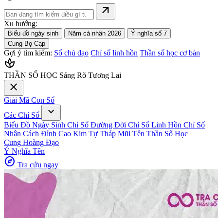
arrow_outward
Xu hướng:
Biểu đồ ngày sinh
Năm cá nhân 2026
Ý nghĩa số 7
Cung Bọ Cạp
Gợi ý tìm kiếm:
Số chủ đạo
Chỉ số linh hồn
Thần số học cơ bản
spa
THẦN SỐ HỌC
Sáng Rõ Tương Lai
close
Giải Mã Con Số
expand_more
Các Chỉ Số
Biểu Đồ Ngày Sinh
Chỉ Số Đường Đời
Chỉ Số Linh Hồn
Chỉ Số
Nhân Cách
Đỉnh Cao Kim Tự Tháp
Mũi Tên Thần Số Học
Cung Hoàng Đạo
Ý Nghĩa Tên
explore
Tra cứu ngay