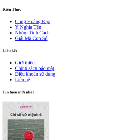
Kiến Thức
Cung Hoàng Đạo
Ý Nghĩa Tên
Nhóm Tính Cách
Giải Mã Con Số
Liên kết
Giới thiệu
Chính sách bảo mật
Điều khoản sử dụng
Liên hệ
Tín hiệu mới nhất