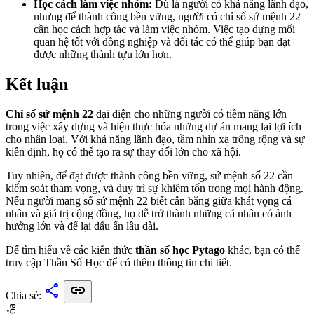
Học cách làm việc nhóm:
Dù là người có khả năng lãnh đạo,
nhưng để thành công bền vững, người có chỉ số sứ mệnh 22
cần học cách hợp tác và làm việc nhóm. Việc tạo dựng mối
quan hệ tốt với đồng nghiệp và đối tác có thể giúp bạn đạt
được những thành tựu lớn hơn.
Kết luận
Chỉ số sứ mệnh 22
đại diện cho những người có tiềm năng lớn
trong việc xây dựng và hiện thực hóa những dự án mang lại lợi ích
cho nhân loại. Với khả năng lãnh đạo, tầm nhìn xa trông rộng và sự
kiên định, họ có thể tạo ra sự thay đổi lớn cho xã hội.
Tuy nhiên, để đạt được thành công bền vững, sứ mệnh số 22 cần
kiểm soát tham vọng, và duy trì sự khiêm tốn trong mọi hành động.
Nếu người mang số sứ mệnh 22 biết cân bằng giữa khát vọng cá
nhân và giá trị cộng đồng, họ dễ trở thành những cá nhân có ảnh
hưởng lớn và để lại dấu ấn lâu dài.
Để tìm hiểu về các kiến thức
thần số học Pytago
khác, bạn có thể
truy cập Thần Số Học để có thêm thông tin chi tiết.
share
link
Chia sẻ: