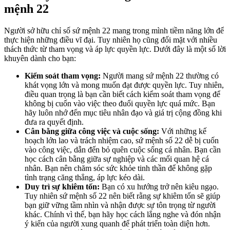
mệnh 22
Người sở hữu chỉ số sứ mệnh 22 mang trong mình tiềm năng lớn để
thực hiện những điều vĩ đại. Tuy nhiên họ cũng đối mặt với nhiều
thách thức từ tham vọng và áp lực quyền lực. Dưới đây là một số lời
khuyên dành cho bạn:
Kiểm soát tham vọng:
Người mang sứ mệnh 22 thường có
khát vọng lớn và mong muốn đạt được quyền lực. Tuy nhiên,
điều quan trọng là bạn cần biết cách kiểm soát tham vọng để
không bị cuốn vào việc theo đuổi quyền lực quá mức. Bạn
hãy luôn nhớ đến mục tiêu nhân đạo và giá trị cộng đồng khi
đưa ra quyết định.
Cân bằng giữa công việc và cuộc sống:
Với những kế
hoạch lớn lao và trách nhiệm cao, sứ mệnh số 22 dễ bị cuốn
vào công việc, dẫn đến bỏ quên cuộc sống cá nhân. Bạn cần
học cách cân bằng giữa sự nghiệp và các mối quan hệ cá
nhân. Bạn nên chăm sóc sức khỏe tinh thần để không gặp
tình trạng căng thẳng, áp lực kéo dài.
Duy trì sự khiêm tốn:
Bạn có xu hướng trở nên kiêu ngạo.
Tuy nhiên sứ mệnh số 22 nên biết rằng sự khiêm tốn sẽ giúp
bạn giữ vững tầm nhìn và nhận được sự tôn trọng từ người
khác. Chính vì thế, bạn hãy học cách lắng nghe và đón nhận
ý kiến của người xung quanh để phát triển toàn diện hơn.