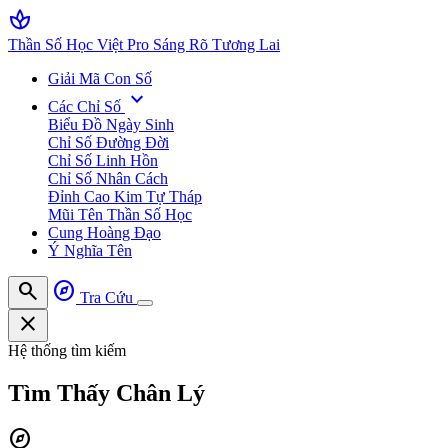
spa
Thần Số Học Việt Pro
Sáng Rõ Tương Lai
Giải Mã Con Số
expand_more
Các Chỉ Số
Biểu Đồ Ngày Sinh
Chỉ Số Đường Đời
Chỉ Số Linh Hồn
Chỉ Số Nhân Cách
Đỉnh Cao Kim Tự Tháp
Mũi Tên Thần Số Học
Cung Hoàng Đạo
Ý Nghĩa Tên
search
explore
Tra Cứu
close
Hệ thống tìm kiếm
Tìm Thấy
Chân Lý
explore